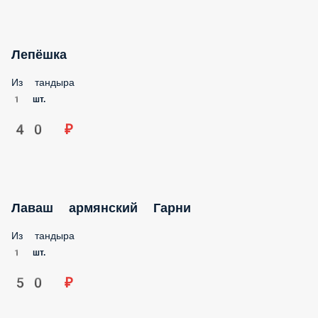
Из тандыра
1 шт.
40 ₽
Лаваш армянский Гарни
Из тандыра
1 шт.
50 ₽
Хачапури по-имеретински