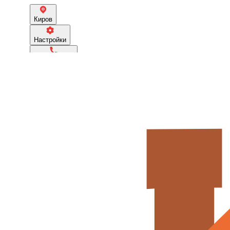
Киров
Настройки
89583969696